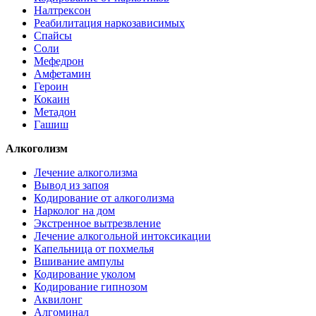
Налтрексон
Реабилитация наркозависимых
Спайсы
Соли
Мефедрон
Амфетамин
Героин
Кокаин
Метадон
Гашиш
Алкоголизм
Лечение алкоголизма
Вывод из запоя
Кодирование от алкоголизма
Нарколог на дом
Экстренное вытрезвление
Лечение алкогольной интоксикации
Капельница от похмелья
Вшивание ампулы
Кодирование уколом
Кодирование гипнозом
Аквилонг
Алгоминал