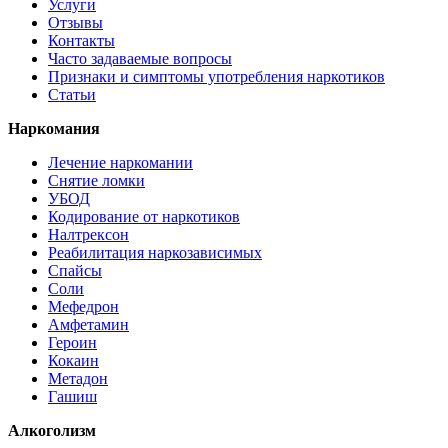
Услуги
Отзывы
Контакты
Часто задаваемые вопросы
Признаки и симптомы употребления наркотиков
Статьи
Наркомания
Лечение наркомании
Снятие ломки
УБОД
Кодирование от наркотиков
Налтрексон
Реабилитация наркозависимых
Спайсы
Соли
Мефедрон
Амфетамин
Героин
Кокаин
Метадон
Гашиш
Алкоголизм